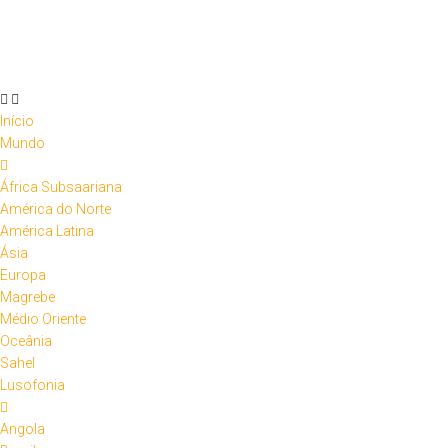
Skip
to
content
Início
Mundo
África Subsaariana
América do Norte
América Latina
Ásia
Europa
Magrebe
Médio Oriente
Oceânia
Sahel
Lusofonia
Angola