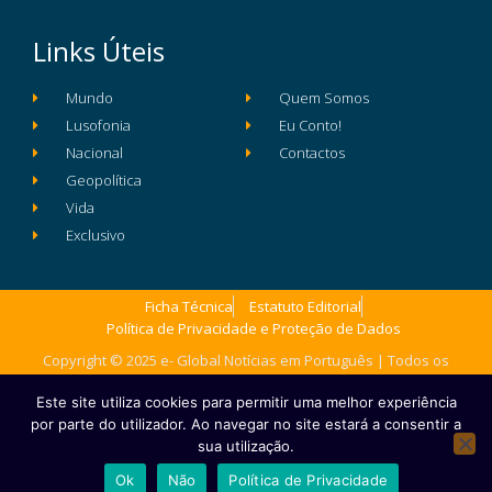
Links Úteis
Mundo
Quem Somos
Lusofonia
Eu Conto!
Nacional
Contactos
Geopolítica
Vida
Exclusivo
Ficha Técnica
Estatuto Editorial
Política de Privacidade e Proteção de Dados
Copyright © 2025 e- Global Notícias em Português | Todos os
direitos reservados
Este site utiliza cookies para permitir uma melhor experiência
por parte do utilizador. Ao navegar no site estará a consentir a
sua utilização.
Ok
Não
Política de Privacidade