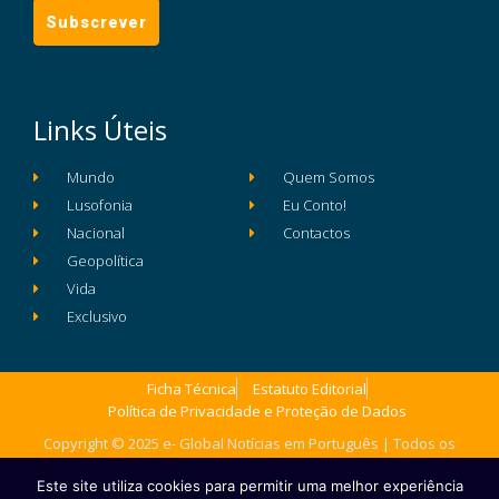
Links Úteis
Mundo
Quem Somos
Lusofonia
Eu Conto!
Nacional
Contactos
Geopolítica
Vida
Exclusivo
Ficha Técnica
Estatuto Editorial
Política de Privacidade e Proteção de Dados
Copyright © 2025 e- Global Notícias em Português | Todos os
direitos reservados
Este site utiliza cookies para permitir uma melhor experiência