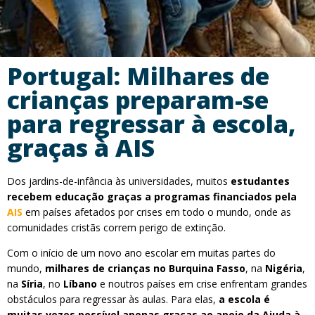
Portugal: Milhares de
crianças preparam-se
para regressar à escola,
graças à AIS
Dos jardins-de-infância às universidades, muitos
estudantes
recebem educação graças a programas financiados pela
AIS
em países afetados por crises em todo o mundo, onde as
comunidades cristãs correm perigo de extinção.
Com o início de um novo ano escolar em muitas partes do
mundo,
milhares de crianças no Burquina Fasso
, na
Nigéria
,
na
Síria
, no
Líbano
e noutros países em crise enfrentam grandes
obstáculos para regressar às aulas. Para elas,
a escola é
muitas vezes possível apenas graças ao apoio da Ajuda à