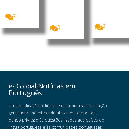
reforçaram a
ano letivo
A energia
cooperação
dos cursos
solar tornou-
bilateral nas...
científico-
se, pela
humanísticos
0
primeira vez,
...
a...
0
0
e- Global Notícias em
Português
Uma publicação online que disponibiliza informação
geral independente e pluralista, em tempo real,
dando privilégio às questões ligadas aos países de
língua portuguesa e às comunidades portuguesas