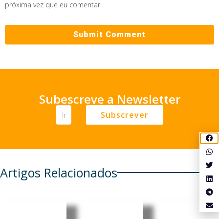
próxima vez que eu comentar.
Subescreve a Newsletter
Subscrever
Artigos Relacionados
Castelo
Especialis
Timor-