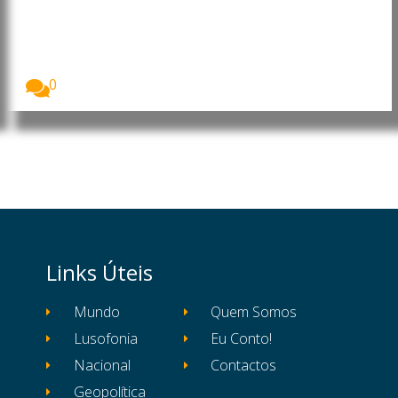
Portugal é o 5.º país com mais
ouro por habitante
Portugal ocupa o quinto lugar mundial em reservas...
0
Links Úteis
Mundo
Quem Somos
Lusofonia
Eu Conto!
Nacional
Contactos
Geopolítica