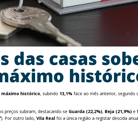
os das casas so
áximo históric
 máximo histórico
, subindo
13,1%
face ao mês anterior, segundo o 
, os preços subiram, destacando-se
Guarda (22,2%)
,
Beja (21,9%)
e
²
). Por outro lado,
Vila Real
foi a única região a registar descida anu