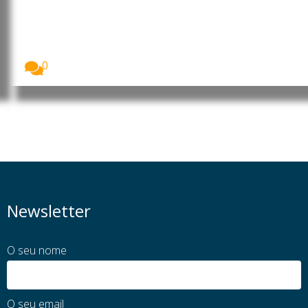
estreia “Boeing 787-10
Dreamliner” na rota Luanda-
Lisboa
A TAAG – Linhas Aéreas de Angola estreou,...
0
Newsletter
O seu nome
O seu email