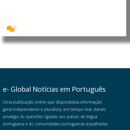
Portugal: Lei que limita redes
sociais a menores deverá ficar
pronta em outubro
A lei que restringe o acesso de menores...
0
e- Global Notícias em Português
Uma publicação online que disponibiliza informação
geral independente e pluralista, em tempo real, dando
privilégio às questões ligadas aos países de língua
portuguesa e às comunidades portuguesas espalhadas