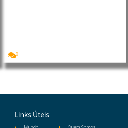
Portugal: Energia solar lidera
pela primeira vez a produção de
eletricidade
A energia solar tornou-se, pela primeira vez, a...
0
Links Úteis
Mundo
Quem Somos