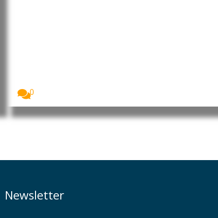
Portugal: Governo adia início das
aulas do Ensino Secundário para
21 de setembro
O início do ano letivo dos cursos científico-
humanísticos...
0
Newsletter