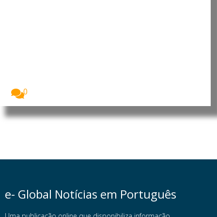
Timor-Leste e Portugal reforçam
cooperação económica e
turística
Timor-Leste e Portugal reforçaram a cooperação
bilateral nas...
0
e- Global Notícias em Português
Uma publicação online que disponibiliza informação