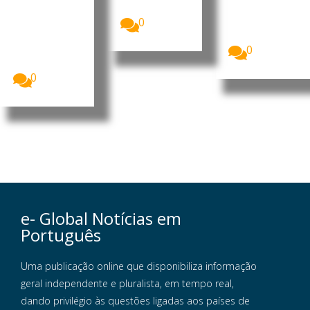
solar tornou-
Nampula
bilateral nas...
se, pela
A Polícia da
0
primeira vez,
República de
a...
Moçambique
0
(PRM)
apresentou,...
0
e- Global Notícias em
Português
Uma publicação online que disponibiliza informação
geral independente e pluralista, em tempo real,
dando privilégio às questões ligadas aos países de