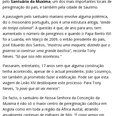
pelo
Santuário da Muxima
, um dos mais importantes locais de
peregrinação do país, e também pela cidade de Saurimo.
A passagem pelo santuário mariano envolve alguma polémica,
diz o missionário português, pois é uma estrutura antiga,
“ainda
do tempo colonial”
. A questão é que, de ano para ano, tem
aumentado o número de peregrinos e quando o Papa Bento XVI
foi a Luanda, em Março de 2009, o então presidente do país,
José Eduardo dos Santos,
“mostrou uma maquete, dizendo que o
governo ia construir uma grande basílica”
, recorda Tony
Neves.
“Só que isso não aconteceu.”
Passaram, entretanto, 17 anos sem que alguma construção
tenha acontecido, apesar de o actual presidente, João Lourenço,
ter também já prometido fazer a edificação. Pode ser que esta
viagem de Leão XIV desbloqueie este processo. Para Tony
Neves,
“o povo que ali vai merece”
.
De facto, o santuário de Nossa Senhora da Conceição da
Muxima é não só o maior centro de peregrinação católica em
Angola como em toda a região da África Austal, atraindo
anualmente centenas de milhares de fiéis.
“E como vemos em