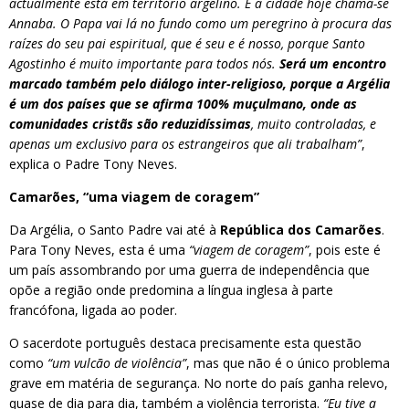
actualmente está em território argelino. E a cidade hoje chama-se
Annaba. O Papa vai lá no fundo como um peregrino à procura das
raízes do seu pai espiritual, que é seu e é nosso, porque Santo
Agostinho é muito importante para todos nós.
Será um encontro
marcado também pelo diálogo inter-religioso, porque a Argélia
é um dos países que se afirma 100% muçulmano, onde as
comunidades cristãs são reduzidíssimas
, muito controladas, e
apenas um exclusivo para os estrangeiros que ali trabalham”
,
explica o Padre Tony Neves.
Camarões, “uma viagem de coragem”
Da Argélia, o Santo Padre vai até à
República dos Camarões
.
Para Tony Neves, esta é uma
“viagem de coragem”
, pois este é
um país assombrando por uma guerra de independência que
opõe a região onde predomina a língua inglesa à parte
francófona, ligada ao poder.
O sacerdote português destaca precisamente esta questão
como
“um vulcão de violência”
, mas que não é o único problema
grave em matéria de segurança. No norte do país ganha relevo,
quase de dia para dia, também a violência terrorista.
“Eu tive a