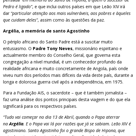
Pedro é ligado”
, e que inclui outros países em que Leão XIV irá
dar
“particular atenção aos mais vulneráveis, aos pobres e àqueles
que cuidam deles”
, assim como às questões da paz.
Argélia, a memória de santo Agostinho
O périplo africano do Santo Padre está a suscitar muito
entusiasmo. O
Padre Tony Neves
, missionário espiritano e
actualmente membro do Conselho Geral, que governa esta
congregação a nível mundial, é um conhecedor profundo da
realidade africana e muito concretamente de Angola, país onde
viveu num dos períodos mais difíceis da vida deste país, durante a
longa e dolorosa guerra civil após a independência, em 1975.
Para a Fundação AIS, o sacerdote – que é também jornalista –
faz uma análise dos pontos principais desta viagem e do que ela
significará para os respectivos países.
“Tudo vai começar no dia 13 de Abril, quando o Papa aterrar
na
Argélia
. E o Papa vai lá por razões que já se sabiam. Leão XIV é
agostiniano. Santo Agostinho foi o grande Bispo de Hipona, que