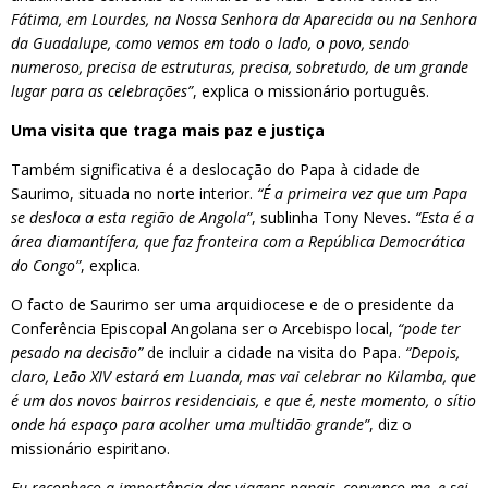
Fátima, em Lourdes, na Nossa Senhora da Aparecida ou na Senhora
da Guadalupe, como vemos em todo o lado, o povo, sendo
numeroso, precisa de estruturas, precisa, sobretudo, de um grande
lugar para as celebrações”
, explica o missionário português.
Uma visita que traga mais paz e justiça
Também significativa é a deslocação do Papa à cidade de
Saurimo, situada no norte interior.
“É a primeira vez que um Papa
se desloca a esta região de Angola”
, sublinha Tony Neves.
“Esta é a
área diamantífera, que faz fronteira com a República Democrática
do Congo”
, explica.
O facto de Saurimo ser uma arquidiocese e de o presidente da
Conferência Episcopal Angolana ser o Arcebispo local,
“pode ter
pesado na decisão”
de incluir a cidade na visita do Papa.
“Depois,
claro, Leão XIV estará em Luanda, mas vai celebrar no Kilamba, que
é um dos novos bairros residenciais, e que é, neste momento, o sítio
onde há espaço para acolher uma multidão grande”
, diz o
missionário espiritano.
Eu reconheço a importância das viagens papais, convenço-me, e sei