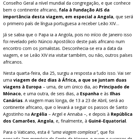
Conselho Geral a nível mundial da congregação, e que conhece
bem o continente africano,
fala à Fundação AIS da
importância desta viagem, em especial a Angola
, que será
o primeiro país de língua portuguesa a receber Leão XIV…
Já se sabia que o Papa ia a Angola, pois no início de Janeiro isso
foi revelado pelo Núncio Apostólico deste país africano num
encontro com os jornalistas. Desconhecia-se era a data da
viagem, e se Leão XIV iria visitar também, ou não, outros países
africanos.
Nesta quarta-feira, dia 25, surgiu a resposta a tudo isso. Vai ser
uma
viagem de dez dias à África, a que se juntam duas
viagens à Europa
– uma, de um único dia, ao
Principado de
Mónaco
, e uma outra, de seis dias, a
Espanha
e às
Ilhas
Canárias
. A viagem mais longa, de 13 a 23 de Abril, será ao
continente africano, que o levará a seguir os passos de Santo
Agostinho na
Argélia
– Argel e Annaba –, e depois à
República
dos Camarões
,
Angola
, e, finalmente, à
Guiné-Equatorial
.
Para o Vaticano, esta é
“uma viagem complexa”
, que foi
pensada
“em memória do Santo de Hipona, a quem o sucessor de