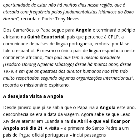
oportunidade de estar não há muitos dias nessa região, que é
atacada com frequência pelos fundamentalistas islâmicos do Boko
Haram”
, recorda o Padre Tony Neves.
Dos Camarões, o Papa segue para
Angola
e terminará o périplo
africano na
Guiné Equatorial
, país que pertence à CPLP, a
comunidade de países de língua portuguesa, embora por lá se
fale o espanhol. É mesmo o único país de língua espanhola neste
continente africano,
“um país que tem o mesmo presidente
[Teodoro Obiang Nguema Mbasogo] desde há muitos anos, desde
1979, e em que as questões dos direitos humanos não têm sido
muito respeitadas, segundo algumas organizações internacionais”
,
recorda o missionário espiritano.
A desejada visita a Angola
Desde Janeiro que já se sabia que o Papa iria a
Angola
este ano,
desconhecia-se era a data da viagem. Agora sabe-se que Leão
XIV deve aterrar em Luanda a
18 de Abril e que vai ficar por
Angola até dia 21
. A visita – a primeira do Santo Padre a um
país de língua oficial portuguesa – inclui passagens