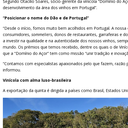
Segundo Otacílio Soares, sócio-gerente da vinícola “Domínio do Aç
desenvolvimento da área dos vinhos em Portugal”.
“Posicionar o nome do Dão e de Portugal”
“Desde o início, fomos muito bem acolhidos em Portugal. A noss
consumidores,
sommeliers
, donos de restaurantes, garrafeiras e 
a investir na qualidade e na autenticidade dos nossos vinhos, se
mundo. Os prémios que temos recebido, dentre os quais o de Viníc
que a “Domínio do Açor” tem como missão “unir tradição e inovaç
“Contamos com especialistas apaixonados pelo que fazem, razão p
informou.
Vinícola com alma luso-brasileira
A exportação da quinta é dirigida a países como Brasil, Estados Un