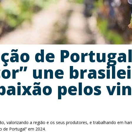
ção de Portugal
or” une brasilei
paixão pelos vi
Dão, valorizando a região e os seus produtores, e trabalhando em ha
ão de Portugal” em 2024.