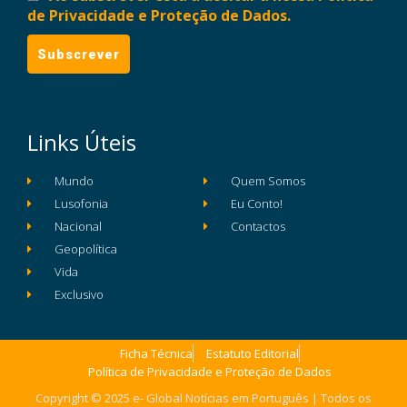
de Privacidade e Proteção de Dados.
Links Úteis
Mundo
Quem Somos
Lusofonia
Eu Conto!
Nacional
Contactos
Geopolítica
Vida
Exclusivo
Ficha Técnica
Estatuto Editorial
Política de Privacidade e Proteção de Dados
Copyright © 2025 e- Global Notícias em Português | Todos os