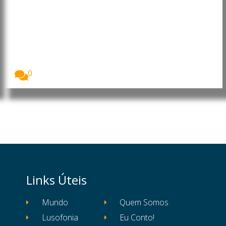
Timor-Leste avança com pacote
legislativo para reforçar a
cibersegurança
O Governo de Timor-Leste entregou ao Parlamento
Nacional...
0
Links Úteis
Mundo
Quem Somos
Lusofonia
Eu Conto!