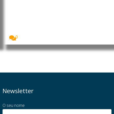
Timor-Leste promove consulta
pública para preparar relatório
sobre direitos humanos
O Ministro da Justiça de Timor-Leste, Sérgio de...
0
Newsletter
O seu nome