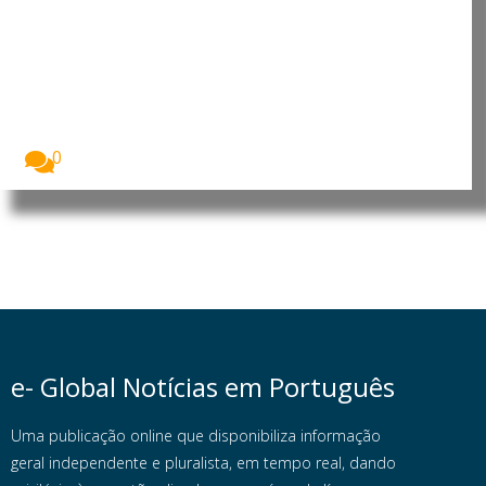
Timor-Leste: Xanana Gusmão
recebe dirigente da ASEAN para
reforçar integração do país
O primeiro-ministro, Kay Rala Xanana Gusmão,
recebeu a...
0
e- Global Notícias em Português
Uma publicação online que disponibiliza informação
geral independente e pluralista, em tempo real, dando