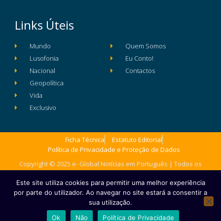
Links Úteis
Mundo
Quem Somos
Lusofonia
Eu Conto!
Nacional
Contactos
Geopolítica
Vida
Exclusivo
Ficha Técnica
Estatuto Editorial
Política de Privacidade e Proteção de Dados
Copyright © 2025 e- Global Notícias em Português | Todos os
direitos reservados
Este site utiliza cookies para permitir uma melhor experiência
por parte do utilizador. Ao navegar no site estará a consentir a
sua utilização.
Ok
Não
Política de Privacidade