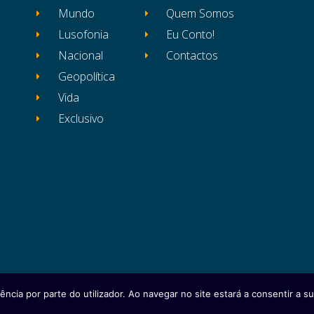
Mundo
Quem Somos
Lusofonia
Eu Conto!
Nacional
Contactos
Geopolítica
Vida
Exclusivo
ência por parte do utilizador. Ao navegar no site estará a consentir a sua
itos reservados
Ficha Técnica
Estatuto Editor