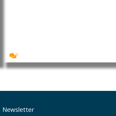
Cabo Verde: Eurico Monteiro
acusa Governo de descredibilizar
as instituições do Estado e
rejeita alegações sobre contas
públicas
O presidente interino do MpD, Eurico Monteiro,
acusou...
0
Newsletter