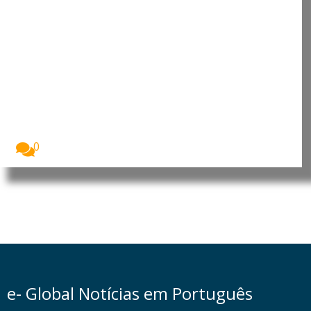
Brasileira Mariângela Simão
nomeada relatora da ONU para o
direito à saúde
O Conselho de Direitos Humanos das Nações
Unidas...
0
e- Global Notícias em Português