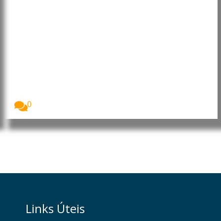
Consulados do Brasil passam a
emitir passaportes através da
Casa da Moeda
Os consulados do Brasil em vários países
começaram...
0
Links Úteis