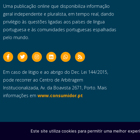
Uma publicação online que disponibiliza informação
geral independente e pluralista, em tempo real, dando
privilégio às questões ligadas aos países de língua
portuguesa e às comunidades portuguesas espalhadas
pelo mundo.
Em caso de litigio e ao abrigo do Dec. Lei 144/2015,
pode recorrer ao Centro de Arbitragem
Institucionalizada, Av. da Boavista 2671, Porto. Mais
informações em
www.consumidor.pt
Este site utiliza cookies para permitir uma melhor experi
Copyright © 2025 e- Global Notícias em Português | Todos os dire