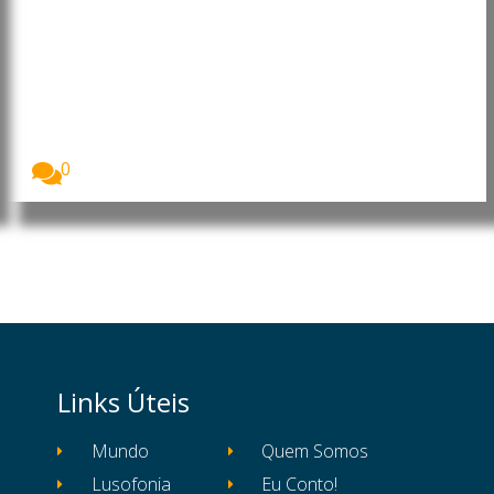
Angola: João Lourenço faz
alterações em cargos da
Administração Central do Estado
O Presidente de Angola, João Lourenço, exonerou e...
0
Links Úteis
Mundo
Quem Somos
Lusofonia
Eu Conto!