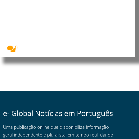
Angola: Parlamento promove
debate sobre o contributo da
mulher africana para o
desenvolvimento
A Assembleia Nacional de Angola assinalou o Dia...
0
e- Global Notícias em Português
Uma publicação online que disponibiliza informação
geral independente e pluralista, em tempo real, dando