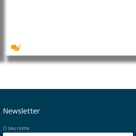
Timor-Leste e Portugal reforçam
cooperação económica e
turística
Timor-Leste e Portugal reforçaram a cooperação
bilateral nas...
0
Newsletter
O seu nome