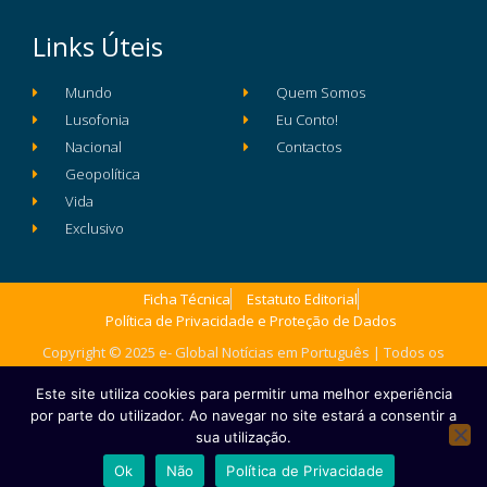
Links Úteis
Mundo
Quem Somos
Lusofonia
Eu Conto!
Nacional
Contactos
Geopolítica
Vida
Exclusivo
Ficha Técnica
Estatuto Editorial
Política de Privacidade e Proteção de Dados
Copyright © 2025 e- Global Notícias em Português | Todos os
direitos reservados
Este site utiliza cookies para permitir uma melhor experiência
por parte do utilizador. Ao navegar no site estará a consentir a
sua utilização.
Ok
Não
Política de Privacidade