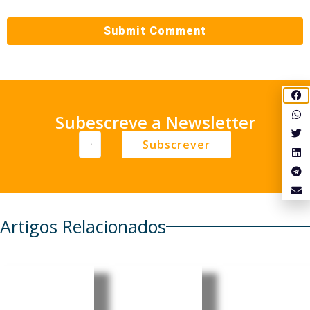
Subescreve a Newsletter
Subscrever
Artigos Relacionados
Japão:
Timor-
Angola:
Inventor
Leste
China