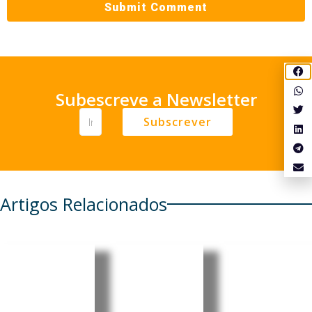
Subescreve a Newsletter
Subscrever
Artigos Relacionados
Moçambi
Alemanh
Rússia
que e
a debate
vende
Timor-
flexibiliza
reservas
Leste
ção da
de ouro