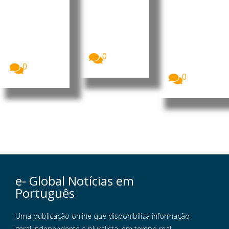
estratégi
turística
reforçar
cas
integraçã
Timor-Leste
e Portugal
o do país
O ministro da
reforçaram a
Presidência
O primeiro-
cooperação
do Conselho
ministro, Kay
bilateral nas...
de
Rala Xanana
Ministros...
0
Gusmão,
recebeu a...
0
0
e- Global Notícias em
Português
Uma publicação online que disponibiliza informação
geral independente e pluralista, em tempo real,