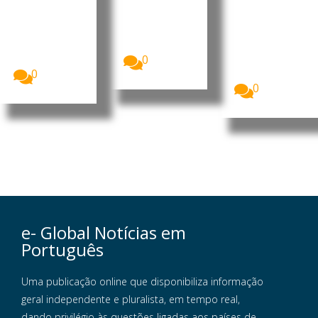
cas
integraçã
e Portugal
o do país
O ministro da
reforçaram a
Presidência
O primeiro-
cooperação
do Conselho
ministro, Kay
bilateral nas...
de
Rala Xanana
Ministros...
0
Gusmão,
recebeu a...
0
0
e- Global Notícias em
Português
Uma publicação online que disponibiliza informação
geral independente e pluralista, em tempo real,
dando privilégio às questões ligadas aos países de