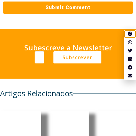
Subescreve a Newsletter
Subscrever
Artigos Relacionados
Portugal:
Eclipse
Portugal:
Governo
solar e
Energia
adia
chuva de
solar