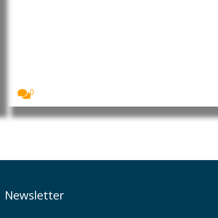
UNICEF condena mortes de
crianças em ataques na Rússia e
na Ucrânia
O Fundo das Nações Unidas para a Infância...
0
Newsletter