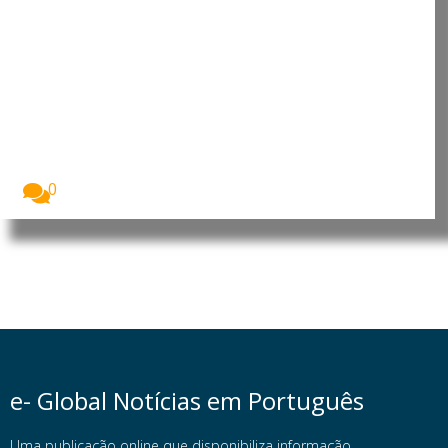
Incêndios florestais históricos
devastam Espanha e França e
preocupam cientistas
Os incêndios florestais que atingiram Espanha e
França...
0
e- Global Notícias em Português
Uma publicação online que disponibiliza informação