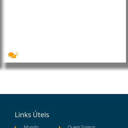
Timor-Leste e Portugal reforçam
cooperação económica e
turística
Timor-Leste e Portugal reforçaram a cooperação
bilateral nas...
0
Links Úteis
Mundo
Quem Somos