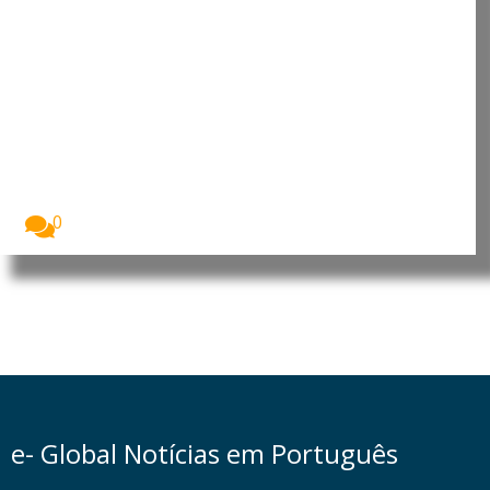
Japão: Primeira-ministra
reafirma política antinuclear em
Hiroshima
O Japão assinalou o 81.º aniversário do
bombardeamento...
0
e- Global Notícias em Português