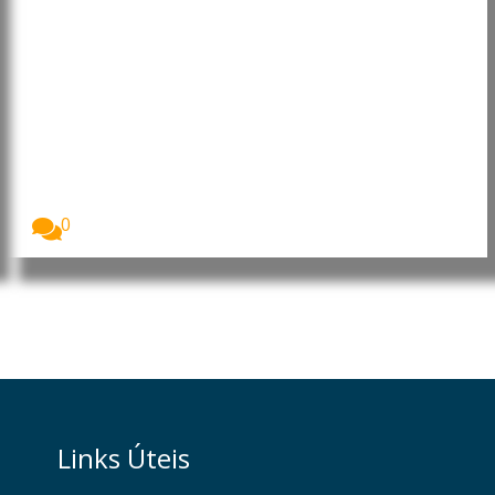
Afeganistão: Desnutrição
infantil atinge níveis
alarmantes, alerta Programa
Mundial de Alimentos
O Programa Mundial de Alimentos (PMA/WFP) alertou
que...
0
Links Úteis