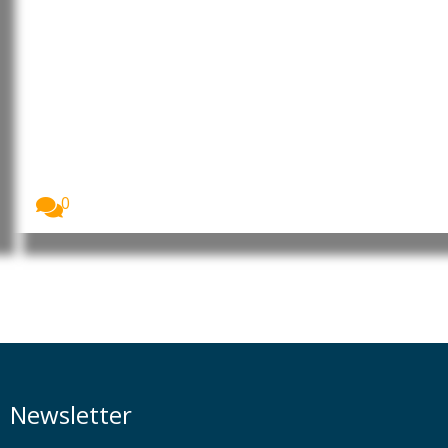
Timor-Leste e Portugal reforçam
cooperação económica e
turística
Timor-Leste e Portugal reforçaram a cooperação
bilateral nas...
0
Newsletter