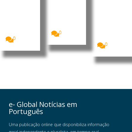
estratégi
turística
reforçar
cas
integraçã
Timor-Leste
e Portugal
o do país
O ministro da
reforçaram a
Presidência
O primeiro-
cooperação
do Conselho
ministro, Kay
bilateral nas...
de
Rala Xanana
Ministros...
0
Gusmão,
recebeu a...
0
0
e- Global Notícias em
Português
Uma publicação online que disponibiliza informação
geral independente e pluralista, em tempo real,