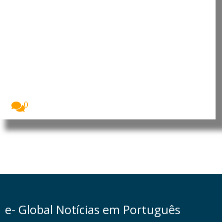
Timor-Leste e Portugal reforçam
cooperação económica e
turística
Timor-Leste e Portugal reforçaram a cooperação
bilateral nas...
0
e- Global Notícias em Português