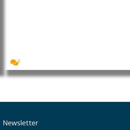
Timor-Leste avança com pacote
legislativo para reforçar a
cibersegurança
O Governo de Timor-Leste entregou ao Parlamento
Nacional...
0
Newsletter