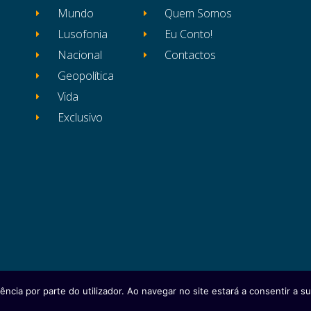
Mundo
Quem Somos
Lusofonia
Eu Conto!
Nacional
Contactos
Geopolítica
Vida
Exclusivo
ência por parte do utilizador. Ao navegar no site estará a consentir a sua
itos reservados
Ficha Técnica
Estatuto Editor