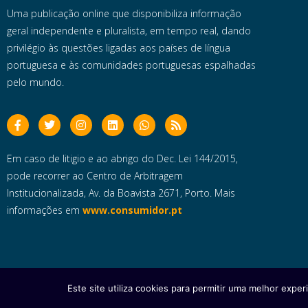
Uma publicação online que disponibiliza informação
geral independente e pluralista, em tempo real, dando
privilégio às questões ligadas aos países de língua
portuguesa e às comunidades portuguesas espalhadas
pelo mundo.
Em caso de litigio e ao abrigo do Dec. Lei 144/2015,
pode recorrer ao Centro de Arbitragem
Institucionalizada, Av. da Boavista 2671, Porto. Mais
informações em
www.consumidor.pt
Este site utiliza cookies para permitir uma melhor experi
Copyright © 2025 e- Global Notícias em Português | Todos os dire