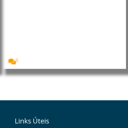
Timor-Leste: Xanana Gusmão
recebe dirigente da ASEAN para
reforçar integração do país
O primeiro-ministro, Kay Rala Xanana Gusmão,
recebeu a...
0
Links Úteis