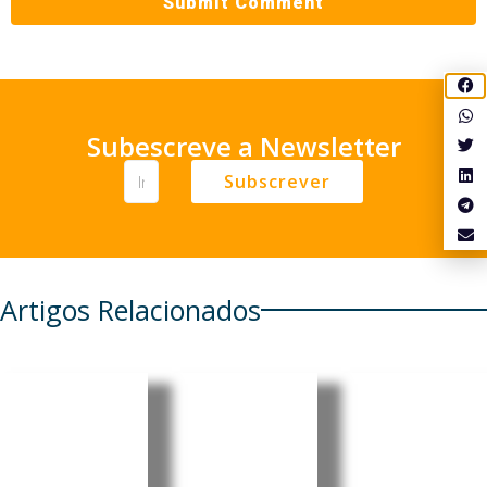
Subescreve a Newsletter
Subscrever
Artigos Relacionados
Japão
China:
Brasil:
critica
Novo
Importaç
uso de
plano
ão de
personag
agrícola
bicicletas