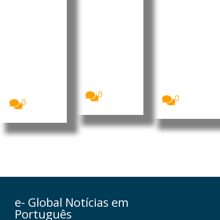
ens
cria
elétricas
protegid
oportuni
chinesas
as pela
dades
cresce
administ
para o
178%
ração
agro
As
importações
Trump
brasileiro
brasileiras de
O Governo
O novo plano
bicicletas
japonês terá
agrícola da
elétricas
manifestado
China para
fabricadas
preocupação
o...
na...
junto da...
0
0
0
e- Global Notícias em
Português