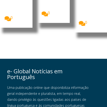
reforçaram a
Presidência
O primeiro-
cooperação
do Conselho
ministro, Kay
bilateral nas...
de
Rala Xanana
Ministros...
0
Gusmão,
recebeu a...
0
0
e- Global Notícias em
Português
Uma publicação online que disponibiliza informação
geral independente e pluralista, em tempo real,
dando privilégio às questões ligadas aos países de
língua portuguesa e às comunidades portuguesas