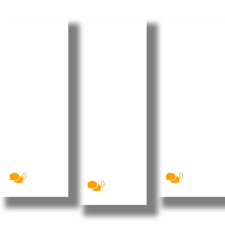
EUA
Timor-
Moçambi
revogam
Leste e
que
visto da
Woodside
recebe
embaixa
reforçam
USD 40,5
dora do
cooperaç
milhões
Brasil em
ão para
da China
meio a
avançar
para
tensão
projeto
centro
diplomáti
Greater
cirúrgico
ca
Sunrise
nacional
O Governo
O Ministro
A China
dos Estados
da
financiou a
Unidos
Presidência
construção
revogou o
do Conselho
do Centro
visto...
de
Cirúrgico...
Ministros...
0
0
0