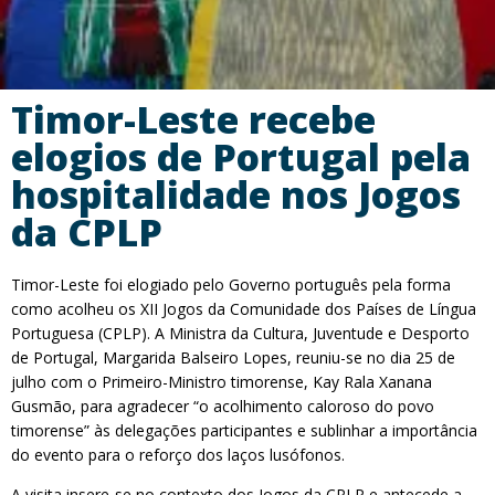
Timor-Leste recebe
elogios de Portugal pela
hospitalidade nos Jogos
da CPLP
Timor-Leste foi elogiado pelo Governo português pela forma
como acolheu os XII Jogos da Comunidade dos Países de Língua
Portuguesa (CPLP). A Ministra da Cultura, Juventude e Desporto
de Portugal, Margarida Balseiro Lopes, reuniu-se no dia 25 de
julho com o Primeiro-Ministro timorense, Kay Rala Xanana
Gusmão, para agradecer “o acolhimento caloroso do povo
timorense” às delegações participantes e sublinhar a importância
do evento para o reforço dos laços lusófonos.
A visita insere-se no contexto dos Jogos da CPLP e antecede a