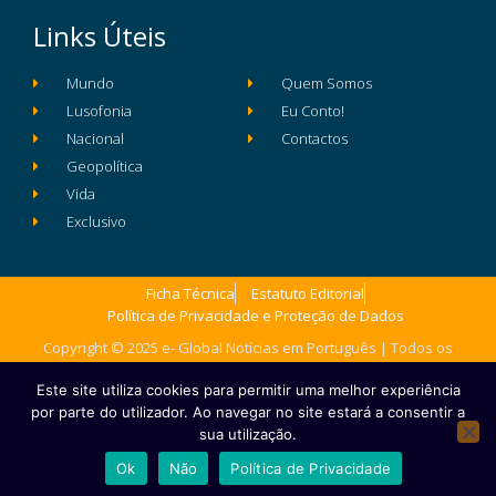
Links Úteis
Mundo
Quem Somos
Lusofonia
Eu Conto!
Nacional
Contactos
Geopolítica
Vida
Exclusivo
Ficha Técnica
Estatuto Editorial
Política de Privacidade e Proteção de Dados
Copyright © 2025 e- Global Notícias em Português | Todos os
direitos reservados
Este site utiliza cookies para permitir uma melhor experiência
por parte do utilizador. Ao navegar no site estará a consentir a
sua utilização.
Ok
Não
Política de Privacidade