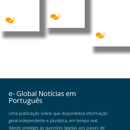
Ciências
do Brasil,
desenvolvera
O Governo
Luiz Inácio
m uma...
de Timor-
Lula da...
Leste
0
entregou ao
0
Parlamento
Nacional...
0
e- Global Notícias em
Português
Uma publicação online que disponibiliza informação
geral independente e pluralista, em tempo real,
dando privilégio às questões ligadas aos países de