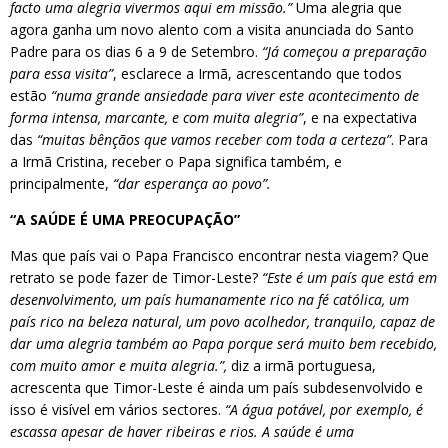
facto uma alegria vivermos aqui em missão.”
Uma alegria que
agora ganha um novo alento com a visita anunciada do Santo
Padre para os dias 6 a 9 de Setembro.
“Já começou a preparação
para essa visita”
, esclarece a Irmã, acrescentando que todos
estão
“numa grande ansiedade para viver este acontecimento de
forma intensa, marcante, e com muita alegria”
, e na expectativa
das
“muitas bênçãos que vamos receber com toda a certeza”
. Para
a Irmã Cristina, receber o Papa significa também, e
principalmente,
“dar esperança ao povo”.
“A SAÚDE É UMA PREOCUPAÇÃO”
Mas que país vai o Papa Francisco encontrar nesta viagem? Que
retrato se pode fazer de Timor-Leste?
“Este é um país que está em
desenvolvimento, um país humanamente rico na fé católica, um
país rico na beleza natural, um povo acolhedor, tranquilo, capaz de
dar uma alegria também ao Papa porque será muito bem recebido,
com muito amor e muita alegria.”,
diz a irmã portuguesa,
acrescenta que Timor-Leste é ainda um país subdesenvolvido e
isso é visível em vários sectores.
“A água potável, por exemplo, é
escassa apesar de haver ribeiras e rios. A saúde é uma