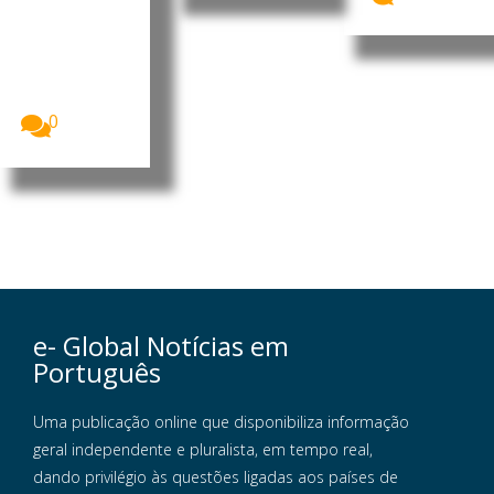
s
Luís Filipe
Tavares
formalizou
esta terça-
feira a sua...
0
e- Global Notícias em
Português
Uma publicação online que disponibiliza informação
geral independente e pluralista, em tempo real,
dando privilégio às questões ligadas aos países de