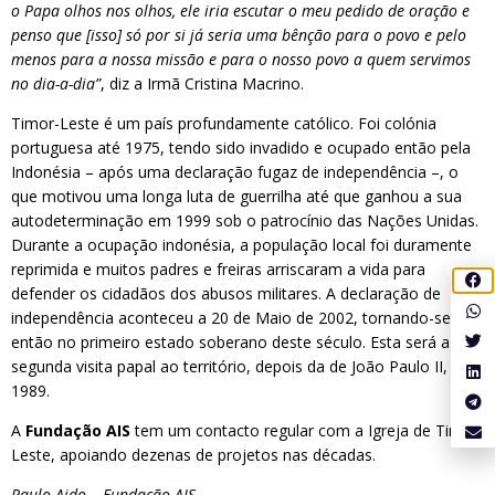
o Papa olhos nos olhos, ele iria escutar o meu pedido de oração e
penso que [isso] só por si já seria uma bênção para o povo e pelo
menos para a nossa missão e para o nosso povo a quem servimos
no dia-a-dia”
, diz a Irmã Cristina Macrino.
Timor-Leste é um país profundamente católico. Foi colónia
portuguesa até 1975, tendo sido invadido e ocupado então pela
Indonésia – após uma declaração fugaz de independência –, o
que motivou uma longa luta de guerrilha até que ganhou a sua
autodeterminação em 1999 sob o patrocínio das Nações Unidas.
Durante a ocupação indonésia, a população local foi duramente
reprimida e muitos padres e freiras arriscaram a vida para
defender os cidadãos dos abusos militares. A declaração de
independência aconteceu a 20 de Maio de 2002, tornando-se
então no primeiro estado soberano deste século. Esta será a
segunda visita papal ao território, depois da de João Paulo II, em
1989.
A
Fundação AIS
tem um contacto regular com a Igreja de Timor-
Leste, apoiando dezenas de projetos nas décadas.
Paulo Aido – Fundação AIS