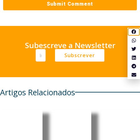
Subescreve a Newsletter
Subscrever
Artigos Relacionados
EasyJet
Madrid
UE passa
prolonga
ultrapass
a exigir
prazo
a 10 mil
identifica
para
milhões
ção de