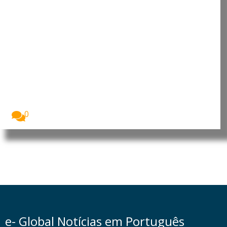
China e Brasil reforçam diálogo
sobre cooperação em terras
raras
A China e o Brasil intensificaram o diálogo...
0
e- Global Notícias em Português