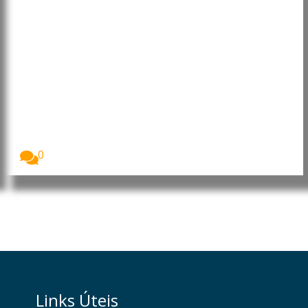
Multivitamínico diário pode
ajudar idosos a preservar
independência, indica estudo
preliminar
Um estudo apresentado na NUTRITION 2026,
encontro anual...
0
Links Úteis