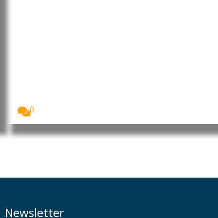
China manifesta
descontentamento com novas
restrições comerciais dos EUA
A China manifestou aos Estados Unidos a sua...
0
Newsletter