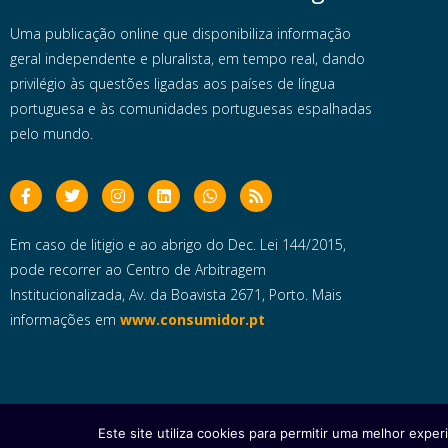
Uma publicação online que disponibiliza informação
geral independente e pluralista, em tempo real, dando
privilégio às questões ligadas aos países de língua
portuguesa e às comunidades portuguesas espalhadas
pelo mundo.
Em caso de litigio e ao abrigo do Dec. Lei 144/2015,
pode recorrer ao Centro de Arbitragem
Institucionalizada, Av. da Boavista 2671, Porto. Mais
informações em
www.consumidor.pt
Este site utiliza cookies para permitir uma melhor experi
Copyright © 2025 e- Global Notícias em Português | Todos os dire