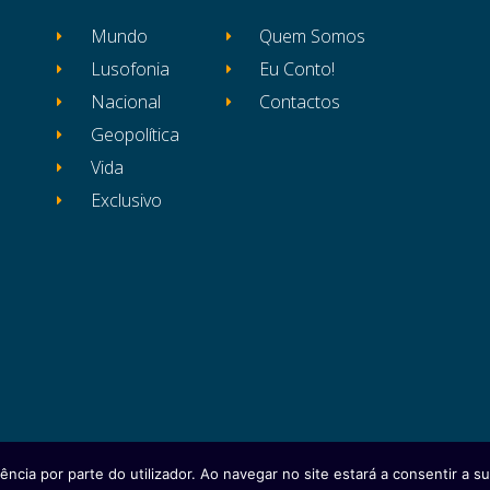
Mundo
Quem Somos
Lusofonia
Eu Conto!
Nacional
Contactos
Geopolítica
Vida
Exclusivo
ência por parte do utilizador. Ao navegar no site estará a consentir a sua
itos reservados
Ficha Técnica
Estatuto Editor