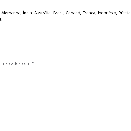
lemanha, Índia, Austrália, Brasil, Canadá, França, Indonésia, Rússia, 
a.
os marcados com
*