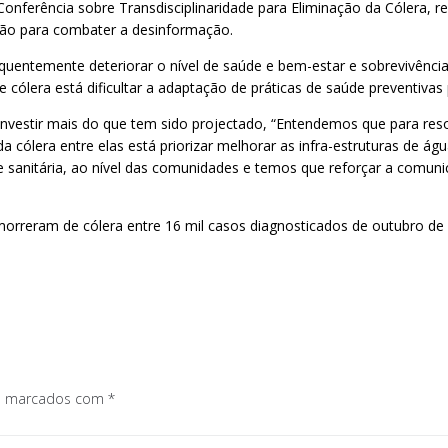
nferência sobre Transdisciplinaridade para Eliminação da Cólera, r
ção para combater a desinformação.
sequentemente deteriorar o nível de saúde e bem-estar e sobrevivênc
ólera está dificultar a adaptação de práticas de saúde preventivas 
vestir mais do que tem sido projectado, “Entendemos que para reso
 da cólera entre elas está priorizar melhorar as infra-estruturas de
e sanitária, ao nível das comunidades e temos que reforçar a comun
rreram de cólera entre 16 mil casos diagnosticados de outubro de 
os marcados com
*