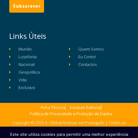
Links Úteis
Mundo
Quem Somos
Lusofonia
Eu Conto!
Nacional
Contactos
Geopolítica
Vida
Exclusivo
Ficha Técnica
Estatuto Editorial
Política de Privacidade e Proteção de Dados
Copyright © 2025 e- Global Notícias em Português | Todos os
direitos reservados
Este site utiliza cookies para permitir uma melhor experiência