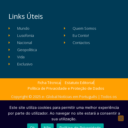
Links Úteis
Mundo
Quem Somos
Lusofonia
Eu Conto!
Nacional
Contactos
Geopolítica
Vida
Exclusivo
Ficha Técnica
Estatuto Editorial
Política de Privacidade e Proteção de Dados
Copyright © 2025 e- Global Notícias em Português | Todos os
direitos reservados
Este site utiliza cookies para permitir uma melhor experiência
por parte do utilizador. Ao navegar no site estará a consentir a
sua utilização.
Ok
Não
Política de Privacidade