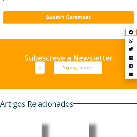
Subescreve a Newsletter
Subscrever
Artigos Relacionados
África
RDC:
OIT
enfrenta
Ébola já
promove