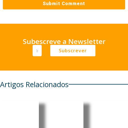
Subescreve a Newsletter
Subscrever
Artigos Relacionados
África
RDC:
OIT
enfrenta
Ébola já
promove
impactos
matou
emprego
mais
mais de
jovem e