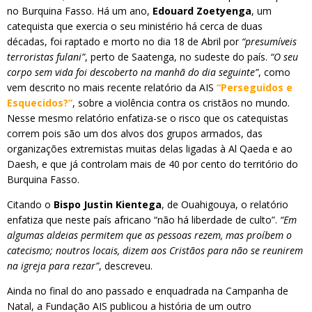
no Burquina Fasso. Há um ano,
Edouard Zoetyenga
, um
catequista que exercia o seu ministério há cerca de duas
décadas, foi raptado e morto no dia 18 de Abril por
“presumíveis
terroristas fulani”
, perto de Saatenga, no sudeste do país.
“O seu
corpo sem vida foi descoberto na manhã do dia seguinte”
, como
vem descrito no mais recente relatório da AIS
“Perseguidos e
Esquecidos?”
, sobre a violência contra os cristãos no mundo.
Nesse mesmo relatório enfatiza-se o risco que os catequistas
correm pois são um dos alvos dos grupos armados, das
organizações extremistas muitas delas ligadas à Al Qaeda e ao
Daesh, e que já controlam mais de 40 por cento do território do
Burquina Fasso.
Citando o
Bispo Justin Kientega
, de Ouahigouya, o relatório
enfatiza que neste país africano “não há liberdade de culto”.
“Em
algumas aldeias permitem que as pessoas rezem, mas proíbem o
catecismo; noutros locais, dizem aos Cristãos para não se reunirem
na igreja para rezar”
, descreveu.
Ainda no final do ano passado e enquadrada na Campanha de
Natal, a Fundação AIS publicou a história de um outro