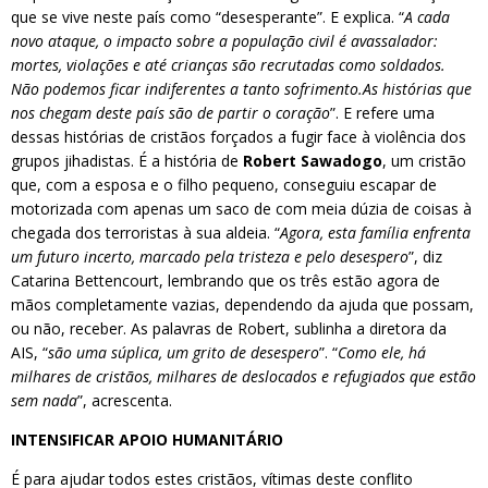
que se vive neste país como “desesperante”. E explica. “
A cada
novo ataque, o impacto sobre a população civil é avassalador:
mortes, violações e até crianças são recrutadas como soldados.
Não podemos ficar indiferentes a tanto sofrimento.As histórias que
nos chegam deste país são de partir o coração
”. E refere uma
dessas histórias de cristãos forçados a fugir face à violência dos
grupos jihadistas. É a história de
Robert Sawadogo
, um cristão
que, com a esposa e o filho pequeno, conseguiu escapar de
motorizada com apenas um saco de com meia dúzia de coisas à
chegada dos terroristas à sua aldeia. “
Agora, esta família enfrenta
um futuro incerto, marcado pela tristeza e pelo desespero
”, diz
Catarina Bettencourt, lembrando que os três estão agora de
mãos completamente vazias, dependendo da ajuda que possam,
ou não, receber. As palavras de Robert, sublinha a diretora da
AIS, “
são uma súplica, um grito de desespero
”. “
Como ele, há
milhares de cristãos, milhares de deslocados e refugiados que estão
sem nada
”, acrescenta.
INTENSIFICAR APOIO HUMANITÁRIO
É para ajudar todos estes cristãos, vítimas deste conflito