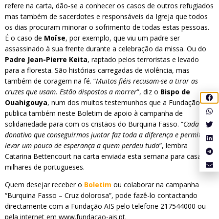
refere na carta, dão-se a conhecer os casos de outros refugiados
mas também de sacerdotes e responsáveis da Igreja que todos
os dias procuram minorar o sofrimento de todas estas pessoas.
É o caso de
Moïse
, por exemplo, que viu um padre ser
assassinado à sua frente durante a celebração da missa. Ou do
Padre Jean-Pierre Keita
, raptado pelos terroristas e levado
para a floresta. São histórias carregadas de violência, mas
também de coragem na fé. “
Muitos fiéis recusam-se a tirar as
cruzes que usam. Estão dispostos a morrer
”, diz o
Bispo de
Ouahigouya
, num dos muitos testemunhos que a Fundação AIS
publica também neste Boletim de apoio à campanha de
solidariedade para com os cristãos do Burquina Fasso. “
Cada
donativo que conseguirmos juntar faz toda a diferença e permite
levar um pouco de esperança a quem perdeu tudo
”, lembra
Catarina Bettencourt na carta enviada esta semana para casa de
milhares de portugueses.
Quem desejar receber o
Boletim
ou colaborar na campanha
“Burquina Fasso – Cruz dolorosa”, pode fazê-lo contactando
directamente com a Fundação AIS pelo telefone 217544000 ou
pela internet em www.fundacao-ais.pt.