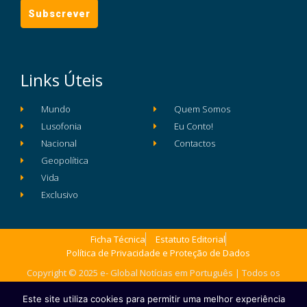
Links Úteis
Mundo
Quem Somos
Lusofonia
Eu Conto!
Nacional
Contactos
Geopolítica
Vida
Exclusivo
Ficha Técnica
Estatuto Editorial
Política de Privacidade e Proteção de Dados
Copyright © 2025 e- Global Notícias em Português | Todos os
direitos reservados
Este site utiliza cookies para permitir uma melhor experiência