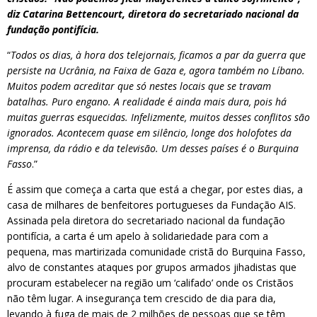
diz Catarina Bettencourt, diretora do secretariado nacional da
fundação pontifícia.
“
Todos os dias, à hora dos telejornais, ficamos a par da guerra que
persiste na Ucrânia, na Faixa de Gaza e, agora também no Líbano.
Muitos podem acreditar que só nestes locais que se travam
batalhas. Puro engano. A realidade é ainda mais dura, pois há
muitas guerras esquecidas. Infelizmente, muitos desses conflitos são
ignorados. Acontecem quase em silêncio, longe dos holofotes da
imprensa, da rádio e da televisão. Um desses países é o Burquina
Fasso
.”
É assim que começa a carta que está a chegar, por estes dias, a
casa de milhares de benfeitores portugueses da Fundação AIS.
Assinada pela diretora do secretariado nacional da fundação
pontifícia, a carta é um apelo à solidariedade para com a
pequena, mas martirizada comunidade cristã do Burquina Fasso,
alvo de constantes ataques por grupos armados jihadistas que
procuram estabelecer na região um ‘califado’ onde os Cristãos
não têm lugar. A insegurança tem crescido de dia para dia,
levando à fuga de mais de 2 milhões de pessoas que se têm