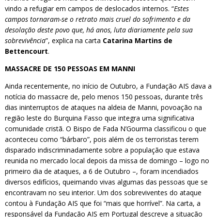
vindo a refugiar em campos de deslocados internos. “
Estes
campos tornaram-se o retrato mais cruel do sofrimento e da
desolação deste povo que, há anos, luta diariamente pela sua
sobrevivência
”, explica na carta
Catarina Martins de
Bettencourt
.
MASSACRE DE 150 PESSOAS EM MANNI
Ainda recentemente, no início de Outubro, a Fundação AIS dava a
notícia do massacre de, pelo menos 150 pessoas, durante três
dias ininterruptos de ataques na aldeia de Manni, povoação na
região leste do Burquina Fasso que integra uma significativa
comunidade cristã. O Bispo de Fada N’Gourma classificou o que
aconteceu como “bárbaro”, pois além de os terroristas terem
disparado indiscriminadamente sobre a população que estava
reunida no mercado local depois da missa de domingo – logo no
primeiro dia de ataques, a 6 de Outubro –, foram incendiados
diversos edifícios, queimando vivas algumas das pessoas que se
encontravam no seu interior. Um dos sobreviventes do ataque
contou à Fundação AIS que foi “mais que horrível”. Na carta, a
responsável da Fundação AIS em Portugal descreve a situação