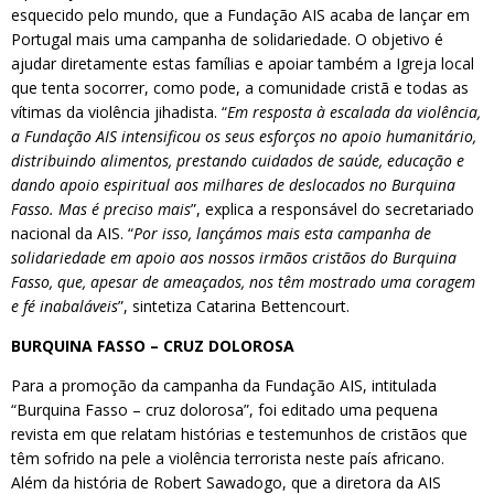
esquecido pelo mundo, que a Fundação AIS acaba de lançar em
Portugal mais uma campanha de solidariedade. O objetivo é
ajudar diretamente estas famílias e apoiar também a Igreja local
que tenta socorrer, como pode, a comunidade cristã e todas as
vítimas da violência jihadista. “
Em resposta à escalada da violência,
a Fundação AIS intensificou os seus esforços no apoio humanitário,
distribuindo alimentos, prestando cuidados de saúde, educação e
dando apoio espiritual aos milhares de deslocados no Burquina
Fasso. Mas é preciso mais
”, explica a responsável do secretariado
nacional da AIS. “
Por isso, lançámos mais esta campanha de
solidariedade em apoio aos nossos irmãos cristãos do Burquina
Fasso, que, apesar de ameaçados, nos têm mostrado uma coragem
e fé inabaláveis
”, sintetiza Catarina Bettencourt.
BURQUINA FASSO – CRUZ DOLOROSA
Para a promoção da campanha da Fundação AIS, intitulada
“Burquina Fasso – cruz dolorosa”, foi editado uma pequena
revista em que relatam histórias e testemunhos de cristãos que
têm sofrido na pele a violência terrorista neste país africano.
Além da história de Robert Sawadogo, que a diretora da AIS