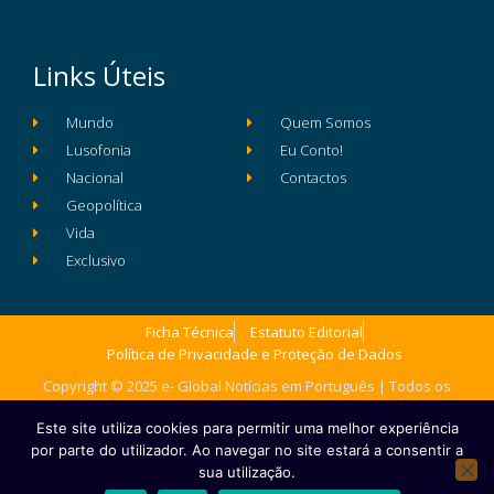
Links Úteis
Mundo
Quem Somos
Lusofonia
Eu Conto!
Nacional
Contactos
Geopolítica
Vida
Exclusivo
Ficha Técnica
Estatuto Editorial
Política de Privacidade e Proteção de Dados
Copyright © 2025 e- Global Notícias em Português | Todos os
direitos reservados
Este site utiliza cookies para permitir uma melhor experiência
por parte do utilizador. Ao navegar no site estará a consentir a
sua utilização.