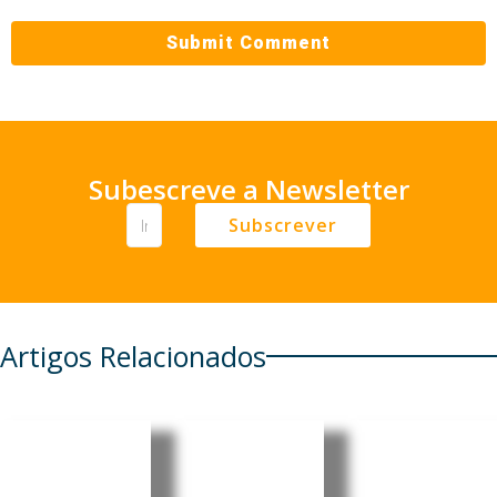
Subescreve a Newsletter
Subscrever
Artigos Relacionados
África do
Zimbábu
Nigéria:
Sul: Nova
e: Polícia
Governo