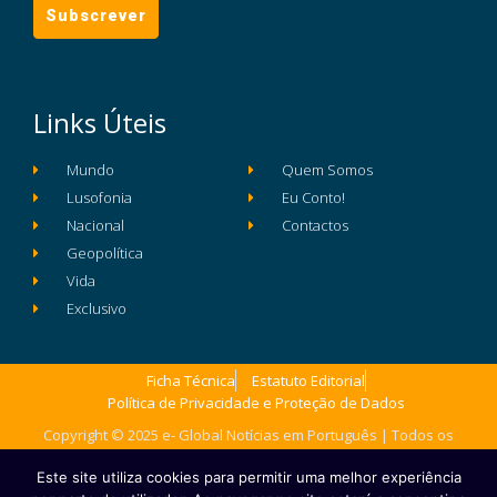
Links Úteis
Mundo
Quem Somos
Lusofonia
Eu Conto!
Nacional
Contactos
Geopolítica
Vida
Exclusivo
Ficha Técnica
Estatuto Editorial
Política de Privacidade e Proteção de Dados
Copyright © 2025 e- Global Notícias em Português | Todos os
direitos reservados
Este site utiliza cookies para permitir uma melhor experiência