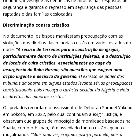
cidadãos, investigue as denúncias de atrasos nas respostas de
segurança e garanta o regresso em segurança das pessoas
raptadas e das famílias deslocadas.
Discriminação contra cristãos
No documento, os bispos manifestam preocupação com as
violações dos direitos das minorias cristãs em vários estados do
norte.
“A recusa de terrenos para a construção de igrejas,
particularmente dentro de instituições federais, e a destruição
de locais de culto cristãos, especialmente no auge da
insurgência do Boko Haram, são questões que exigem uma
acção urgente e decisiva do governo.
O excesso de poder dos
tribunais da Sharia em alguns estados levanta sérias preocupações
constitucionais, pois ameaça o carácter secular da Nigéria e viola
os direitos das minorias cristãs.”
Os prelados recordam o assassinato de Deborah Samuel Yakubu
em Sokoto, em 2022, pelo qual continuam a exigir justiça, e
observam que grupos de imposição da moralidade baseados na
Sharia, como o Hisbah, têm assediado tanto cristãos quanto
muçulmanos.
“Mais uma vez, exigimos justiça para ela, pois a