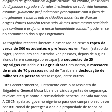
alegações de ‘genocídio’ em alguns círculos. No entanto, conscientes
da dignidade sagrada e do valor inestimável de cada vida humana,
estamos igualmente profundamente preocupados com o facto de
muçulmanos e muitos outros cidadãos inocentes de diversas
origens étnicas também terem sido vítimas desta mesma crueldade
que continua a profanar a nossa humanidade comum”
, pode ler-se
no comunicado dos bispos nigerianos.
As tragédias recentes ilustram a dimensão da crise: o
rapto de
cerca de 300 estudantes e professores
em Papiri (estado do
Níger) [continuam sequestradas 265 pessoas, depois de alguns
alunos terem conseguido escapar], o
sequestro de 25
raparigas
em Kebbi e
13 agricultoras
em Borno, o
massacre
de mais de 70 pessoas
no sul de Taraba e a
deslocação de
milhares de pessoas
nessa região, entre outros.
Estes acontecimentos, juntamente com o assassinato do
Brigadeiro-General Musa Uba e de vários agentes de segurança,
revelam até que ponto a criminalidade penetrou na vida nacional.
A CBCN apela ao governo nigeriano para que cumpra o seu dever
constitucional de proteger a vida e a propriedade de todos os