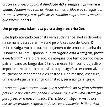
orações e o vosso apoio.
A Fundação AIS é sempre a primeira a
ajudar.
Ajudam-nos com as viúvas, com os órfãos e os catequistas.
Estamos sempre gratos pelo vosso trabalho e apreciamos imenso o
que fazem”
, concluiu.
Um programa islamista para atingir os cristãos
Este triplo atentado terrorista vem sublinhar os alertas deixados
na semana passada em Madrid pelo Arcebispo de Abuja.
D.
Inácio Kaigama
alertou, no lançamento de uma campanha da
Fundação AIS em Espanha, que
“a Nigéria está a sangrar, ferida
e destruída”
. Para o prelado, os ataques que têm ocorrido neste
país africano ao longo dos últimos meses, têm como objectivo
impor uma visão radical do Islão, o que significa ter como alvo os
muçulmanos moderados e os cristãos. E há mesmo, assegura,
uma estratégia para atingir os cristãos, para atingir a Igreja.
“Estou aqui para testemunhar que a realidade da Nigéria relatada
pela AIS e por esta campanha é verdadeira. Existe uma estratégia
para frustrar a nossa missão. Eles estão a instigar o medo nos
nossos sacerdotes, sequestrando-os repetidamente. Estão a visar