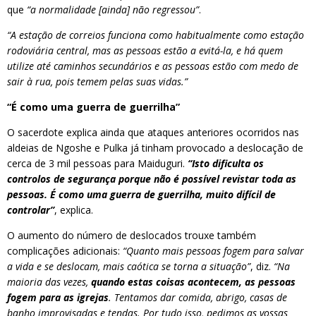
que
“a normalidade [ainda] não regressou”
.
“A estação de correios funciona como habitualmente como estação
rodoviária central, mas as pessoas estão a evitá-la, e há quem
utilize até caminhos secundários e as pessoas estão com medo de
sair à rua, pois temem pelas suas vidas.”
“É como uma guerra de guerrilha”
O sacerdote explica ainda que ataques anteriores ocorridos nas
aldeias de Ngoshe e Pulka já tinham provocado a deslocação de
cerca de 3 mil pessoas para Maiduguri.
“Isto dificulta os
controlos de segurança porque não é possível revistar toda as
pessoas. É como uma guerra de guerrilha, muito difícil de
controlar”
, explica.
O aumento do número de deslocados trouxe também
complicações adicionais:
“Quanto mais pessoas fogem para salvar
a vida e se deslocam, mais caótica se torna a situação”
, diz.
“Na
maioria das vezes,
quando estas coisas acontecem, as pessoas
fogem para as igrejas
. Tentamos dar comida, abrigo, casas de
banho improvisadas e tendas. Por tudo isso, pedimos as vossas