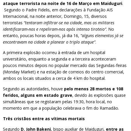
ataque terrorista na noite de 16 de Março em Maiduguri
.
Segundo o Padre Fidelis, em declarações à Fundação AIS
Internacional, na noite anterior, Domingo, 15, diversos
terroristas
“tentaram infiltrar-se na cidade, mas os militares
identificaram-nos e repeliram-nos após intenso tiroteio”
. No
entanto, poucas horas depois, já dia 16,
“alguns elementos já se
encontravam na cidade a planear o triplo ataque”
.
A primeira explosão ocorreu à entrada de um hospital
universitário, enquanto a segunda e a terceira aconteceram
poucos minutos depois no popular mercado das Segundas-feiras
(Monday Market) e na estação de correios do centro comercial,
ambos os locais situados a cerca de 4 km do hospital.
Segundo as autoridades, houve
pelo menos 28 mortos e 108
feridos, alguns em estado grave
, devido às explosões quase
simultâneas que se registaram pelas 19:30, hora local, no
momento em que a população celebrava o fim do Ramadão.
Três cristãos entre as vítimas mortais
Segundo
D. John Bakeni
, bispo auxiliar de Maiduguri,
entre as