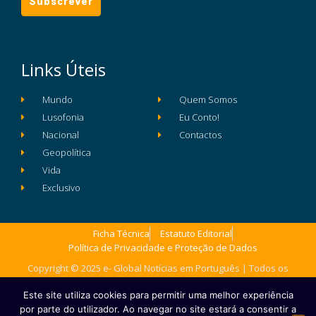
Links Úteis
Mundo
Quem Somos
Lusofonia
Eu Conto!
Nacional
Contactos
Geopolítica
Vida
Exclusivo
Ficha Técnica
Estatuto Editorial
Política de Privacidade e Proteção de Dados
Copyright © 2025 e- Global Notícias em Português | Todos os
direitos reservados
Este site utiliza cookies para permitir uma melhor experiência
por parte do utilizador. Ao navegar no site estará a consentir a