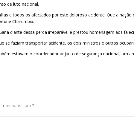
o de luto nacional.
lias e todos os afectados por este doloroso acidente. Que a nação
ortune Charumbia.
na diante dessa perda irreparável e prestou homenagem aos falecido
 se faziam transportar acidente, os dois ministros e outros ocupante
ém estavam o coordenador adjunto de segurança nacional, um antigo
os marcados com
*