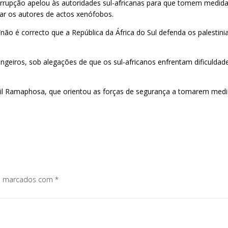
ticorrupção apelou às autoridades sul-africanas para que tomem medid
ar os autores de actos xenófobos.
ão é correcto que a República da África do Sul defenda os palestin
ngeiros, sob alegações de que os sul-africanos enfrentam dificulda
Cyril Ramaphosa, que orientou as forças de segurança a tomarem medid
os marcados com
*