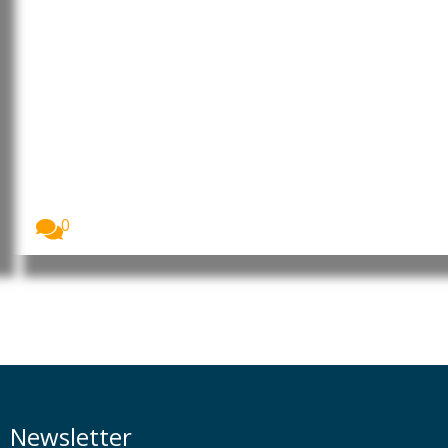
Angola: João Lourenço recebe
convite oficial para visitar a
Gâmbia
O Presidente da República de Angola, João
Lourenço,...
0
Newsletter