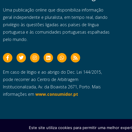
Uma publicação online que disponibiliza informação
geral independente e pluralista, em tempo real, dando
privilégio às questões ligadas aos países de língua
portuguesa e às comunidades portuguesas espalhadas
pelo mundo.
Em caso de litigio e ao abrigo do Dec. Lei 144/2015,
pode recorrer ao Centro de Arbitragem
Institucionalizada, Av. da Boavista 2671, Porto. Mais
informações em
www.consumidor.pt
Este site utiliza cookies para permitir uma melhor experi
Copyright © 2025 e- Global Notícias em Português | Todos os dire