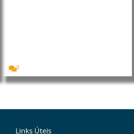
África Ocidental e Central
enfrenta risco de catástrofe
alimentar com 55 milhões de
pessoas ameaçadas pela fome
África Ocidental e Central enfrenta uma crise
alimentar...
0
Links Úteis