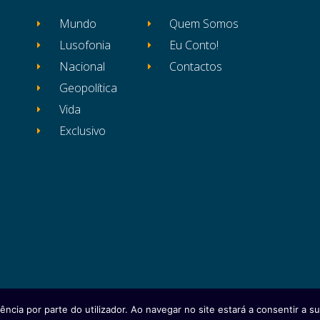
Mundo
Quem Somos
Lusofonia
Eu Conto!
Nacional
Contactos
Geopolítica
Vida
Exclusivo
ência por parte do utilizador. Ao navegar no site estará a consentir a sua
itos reservados
Ficha Técnica
Estatuto Editor