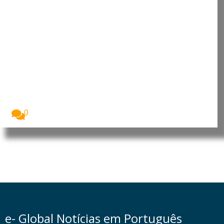
Libéria: George Weah confirma
intenção de candidatura nas
eleições de 2029
Futebolista e ex-presidente da Libéria, George Weah,
confirmou...
0
e- Global Notícias em Português