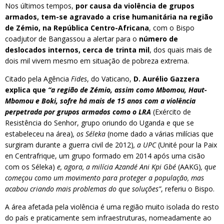
Nos últimos tempos,
por causa da violência de grupos
armados, tem-se agravado a crise humanitária na região
de Zémio, na República Centro-Africana
, com o Bispo
coadjutor de Bangassou a alertar para o
número de
deslocados internos, cerca de trinta mil
, dos quais mais de
dois mil vivem mesmo em situação de pobreza extrema.
Citado pela Agência
Fides
, do Vaticano,
D. Aurélio Gazzera
explica que
“a região de Zémio, assim como Mbomou, Haut-
Mbomou e Boki, sofre há mais de 15 anos com a violência
perpetrada por grupos armados como o LRA
(Exército de
Resistência do Senhor, grupo oriundo do Uganda e que se
estabeleceu na área)
, os Séleka
(nome dado a várias milícias que
surgiram durante a guerra civil de 2012)
, a UPC
(Unité pour la Paix
en Centrafrique, um grupo formado em 2014 após uma cisão
com os Séleka)
e, agora, a milícia Azandé Ani Kpi Gbé
(AAKG)
, que
começou como um movimento para proteger a população, mas
acabou criando mais problemas do que soluções”
, referiu o Bispo.
A área afetada pela violência é uma região muito isolada do resto
do país e praticamente sem infraestruturas, nomeadamente ao