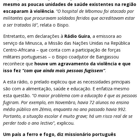
mesmo as poucas unidades de saúde existentes na região
escaparam à violência
.
“O hospital de Mbomou foi atacado por
militantes que procuravam soldados feridos que acreditavam estar
a ser tratados lá”
, relata o Bispo.
Entretanto, em declarações à
Rádio Guira
, a emissora ao
serviço da Minusca, a Missão das Nações Unidas na República
Centro-Africana – que conta com a participação de forças
militares portuguesas – o Bispo coadjutor de Bangassou
reconhece que
houve um agravamento da violência e que
isso fez
“com que ainda mais pessoas fugissem”
.
A esta rádio, o prelado explicou que as necessidades principais
são com a alimentação, saúde e educação. E enfatiza mesmo
esta questão.
“O maior problema com a educação é que as pessoas
fugiram. Por exemplo, em Novembro, havia 72 alunos no ensino
médio público em Zémio, enquanto no ano passado havia 992.
Portanto, a situação escolar é muito grave; há um risco real de se
perder todo o ano lectivo”
, explicou.
Um país a ferro e fogo, diz missionário português