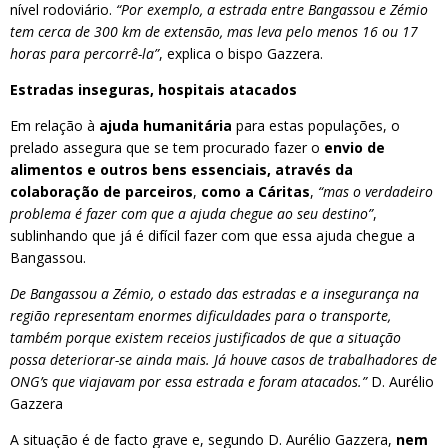
nível rodoviário.
“Por exemplo, a estrada entre Bangassou e Zémio
tem cerca de 300 km de extensão, mas leva pelo menos 16 ou 17
horas para percorrê-la”
, explica o bispo Gazzera.
Estradas inseguras, hospitais atacados
Em relação à
ajuda humanitária
para estas populações, o
prelado assegura que se tem procurado fazer o
envio de
alimentos e outros bens essenciais, através da
colaboração de parceiros
,
como a Cáritas
,
“mas o verdadeiro
problema é fazer com que a ajuda chegue ao seu destino”
,
sublinhando que já é difícil fazer com que essa ajuda chegue a
Bangassou.
De Bangassou a Zémio, o estado das estradas e a insegurança na
região representam enormes dificuldades para o transporte,
também porque existem receios justificados de que a situação
possa deteriorar-se ainda mais. Já houve casos de trabalhadores de
ONG’s que viajavam por essa estrada e foram atacados.”
D. Aurélio
Gazzera
A situação é de facto grave e, segundo D. Aurélio Gazzera,
nem