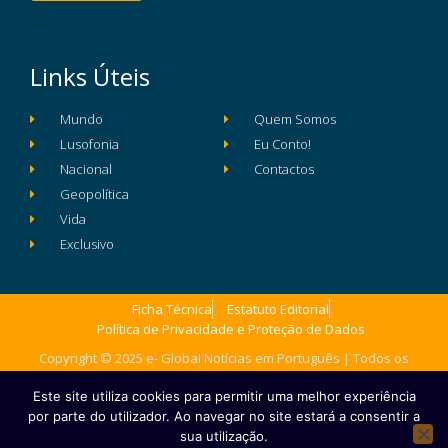
Links Úteis
Mundo
Quem Somos
Lusofonia
Eu Conto!
Nacional
Contactos
Geopolítica
Vida
Exclusivo
Ficha Técnica
Estatuto Editorial
Política de Privacidade e Proteção de Dados
Copyright © 2025 e- Global Notícias em Português | Todos os
direitos reservados
Este site utiliza cookies para permitir uma melhor experiência
por parte do utilizador. Ao navegar no site estará a consentir a
sua utilização.