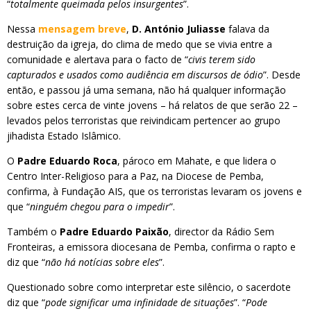
“
totalmente queimada pelos insurgentes
”.
Nessa
mensagem breve
,
D. António Juliasse
falava da
destruição da igreja, do clima de medo que se vivia entre a
comunidade e alertava para o facto de “
civis terem sido
capturados e usados como audiência em discursos de ódio
”. Desde
então, e passou já uma semana, não há qualquer informação
sobre estes cerca de vinte jovens – há relatos de que serão 22 –
levados pelos terroristas que reivindicam pertencer ao grupo
jihadista Estado Islâmico.
O
Padre Eduardo Roca
, pároco em Mahate, e que lidera o
Centro Inter-Religioso para a Paz, na Diocese de Pemba,
confirma, à Fundação AIS, que os terroristas levaram os jovens e
que “
ninguém chegou para o impedir
”.
Também o
Padre Eduardo Paixão
, director da Rádio Sem
Fronteiras, a emissora diocesana de Pemba, confirma o rapto e
diz que “
não há notícias sobre eles
”.
Questionado sobre como interpretar este silêncio, o sacerdote
diz que “
pode significar uma infinidade de situações
”. “
Pode