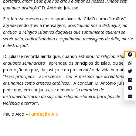
portanto, amar Deus que nos criou e amar os nossos irmãos sem
qualquer distinção”
D. António Juliasse
E refere-se mesmo aos responsáveis da CIMO como “irmãos”,
agradecendo-lhes a mensagem, pois “
ajuda-nos a distinguir, na
prática, a religião islâmica daqueles que subtilmente querem se
servir dela, radicalizando-a e espalhando mensagens de ódio, morte
e destruição
”.
D. Juliasse recorda ainda que, quando estudou “
a religião islâmica
enquanto seminarista
”, aprendeu os princípios do Islão, ou seja, a
promoção da paz, da justiça e da preservação da vida humana.
“
Esses princípios
– acrescenta –
são os mesmos que acreditamos e
ensinamos como cristãos católicos
.”. A concluir, D. António Juliasse
pede que, em conjunto, se denuncie “
a tentativa de
instrumentalização da sagrada religião islâmica ‘para fins de
violência e terror
’”.
Paulo Aido –
Fundação AIS