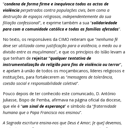
“
condena de forma firme e inequívoca todos os actos de
violência
perpetrados contra populações civis, bem como a
destruição de espaços religiosos, independentemente da sua
filiação confessional
”, e exprime também a sua “
solidariedade
para com a comunidade católica e todas as famílias afetadas
”.
No texto, os responsáveis da CIMO reiteram que “
nenhuma fé
deve ser utilizada como justificação para a violência, o medo ou a
divisão entre os muçulmanos
”, e que os princípios do Islão levam a
que tenham de
rejeitar “
qualquer tentativa de
instrumentalização da religião para fins de violência ou terror
”,
e apelam à união de todos os moçambicanos, líderes religiosos e
instituições, para fortalecerem as “
mensagens de tolerância,
coesão social e responsabilidade coletiva
”.
Pouco depois de ter conhecido este comunicado, D. António
Juliasse, Bispo de Pemba, afirmava na página oficial da diocese,
que ele é “
um sinal de esperança
” e símbolo da “
fraternidade
humana que o Papa Francisco nos ensinou
”.
A Sagrada escritura ensina-nos que Deus é Amor; [e que] devemos,