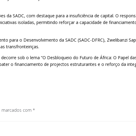
ões da SADC, com destaque para a insuficiência de capital. O respo
ciativas isoladas, permitindo reforçar a capacidade de financiamento
nto para o Desenvolvimento da SADC (SADC-DFRC), Zwelibanzi Sapula
s transfronteiriças.
corre sob o lema “O Desbloqueio do Futuro de África: O Papel das 
bater o financiamento de projectos estruturantes e o reforço da int
os marcados com
*